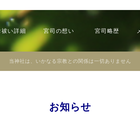
お祓い詳細
宮司の想い
宮司略歴
当神社は、いかなる宗教との関係は一切ありません
お知らせ