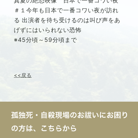
真夏の絶恐映像 日本で一番コワい夜
＃１今年も日本で一番コワい夜が訪れ
る 出演者を待ち受けるのは叫び声をあ
げずにはいられない恐怖
※45分頃～59分頃まで
<<戻る